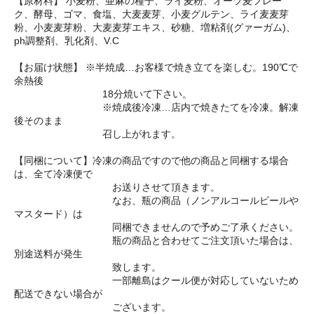
【原材料】
小麦粉、亜麻の種子、ライ麦粉、オーツ麦フレー
ク、酵母、ゴマ、食塩、大麦麦芽、小麦グルテン、ライ麦麦芽
粉、小麦麦芽粉、大麦麦芽エキス、砂糖、増粘剤(グァーガム)、
ph調整剤、乳化剤、V.C
【お届け状態】 ※半焼成…お客様で焼き立てを楽しむ。190℃で
余熱後
18分焼いて下さい。
※焼成後冷凍…店内で焼きたてを冷凍。解凍
後そのまま
召し上がれます。
【同梱について】冷凍の商品ですので他の商品と同梱する場合
は、全て冷凍便で
お送りさせて頂きます。
なお、瓶の商品（ノンアルコールビールや
マスタード）は
同梱できませんので予めご了承ください。
瓶の商品と合わせてご注文頂いた場合は、
別途送料が発生
致します。
一部離島はクール便が対応していないため
配送できない場合が
ございます。