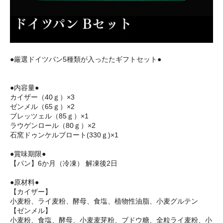
●厳選ドイツパン5種類が入ったたギフトセット●
●内容量●
カイザー（40ｇ）×3
ゼンメル（65ｇ）×2
ブレッツェル（85ｇ）×1
ラウゲンロール（80ｇ）×2
石窯ドゥンケルブロート(330ｇ)×1
●賞味期限●
【パン】6か月（冷凍） 解凍後2日
●原材料●
【カイザー】
小麦粉、ライ麦粉、酵母、食塩、植物性油脂、小麦グルテン
【ゼンメル】
小麦粉、食塩、酵母、小麦麦芽粉、ブドウ糖、全粒ライ麦粉、小