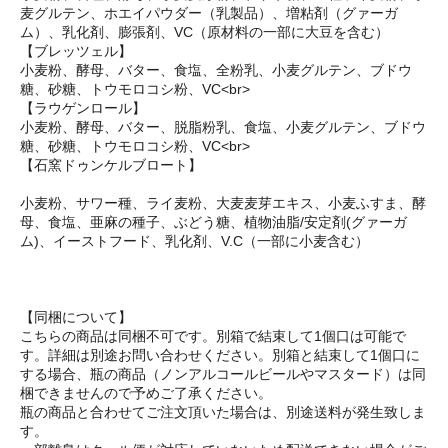
麦グルテン、ホエイパウダー（乳製品）、増粘剤（グァーガ
ム）、乳化剤、膨張剤、VC（原材料の一部に大豆を含む）
【ブレッツェル】
小麦粉、酵母、バター、食塩、全粉乳、小麦グルテン、ブドウ
糖、砂糖、トウモロコシ粉、VC<br>
【ラウゲンロール】
小麦粉、酵母、バター、脱脂粉乳、食塩、小麦グルテン、ブドウ
糖、砂糖、トウモロコシ粉、VC<br>
【石窯ドゥンケルブロート】
小麦粉、サワー種、ライ麦粉、大麦麦芽エキス、小麦ふすま、酵
母、食塩、亜麻の種子、ぶどう糖、植物油脂/安定剤(グァーガ
ム)、イーストフード、乳化剤、V.C（一部に小麦含む）
【同梱について】
こちらの商品は同梱不可です。別箱で結束して1個口は可能で
す。詳細は別途お問い合わせください。別箱と結束して1個口に
する場合、瓶の商品（ノンアルコールビールやマスタード）は同
梱できませんので予めご了承ください。
瓶の商品と合わせてご注文頂いた場合は、別途送料が発生致しま
す。