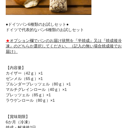
●ドイツパン6種類のお試しセット●
ドイツで代表的なパン6種類のお試しセット
★
オプション欄でパンのお届け状態を『半焼成』又は『焼成後冷
凍』のどちらか選択してください。（記入の無い場合焼成後でお
届け）
【内容量】
カイザー（42ｇ）×1
ゼンメル（65ｇ）×1
プルンダーブレッツェル（80ｇ）×1
マルチグレインロール（40ｇ）×1
ブレッツェル（85ｇ）×1
ラウゲンロール（80ｇ）×1
【賞味期限】
6か月（冷凍）
焼成・解凍後2日