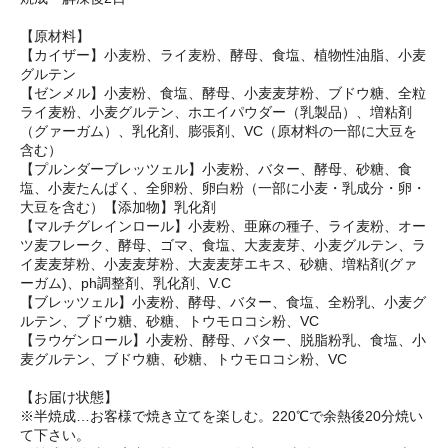
【原材料】
【カイザー】
小麦粉、ライ麦粉、酵母、食塩、植物性油脂、小麦
グルテン
【ゼンメル】小麦粉、食塩、酵母、小麦麦芽粉、ブドウ糖、全粒
ライ麦粉、小麦グルテン、ホエイパウダー（乳製品）、増粘剤
（グァーガム）、乳化剤、膨張剤、VC（原材料の一部に大豆を
含む）
【プルンダーブレッツェル】
小麦粉、バター、酵母、砂糖、食
塩、小麦たんぱく、全卵粉、卵白粉（一部に小麦・乳成分・卵・
大豆を含む）【添加物】乳化剤
【マルチグレインロール】
小麦粉、亜麻の種子、ライ麦粉、オー
ツ麦フレーク、酵母、ゴマ、食塩、大麦麦芽、小麦グルテン、ラ
イ麦麦芽粉、小麦麦芽粉、大麦麦芽エキス、砂糖、増粘剤(グァ
ーガム)、ph調整剤、乳化剤、V.C
【ブレッツェル】小麦粉、酵母、バター、食塩、全粉乳、小麦グ
ルテン、ブドウ糖、砂糖、トウモロコシ粉、VC
【ラウゲンロール】小麦粉、酵母、バター、脱脂粉乳、食塩、小
麦グルテン、ブドウ糖、砂糖、トウモロコシ粉、VC
【お届け状態】
※半焼成…お客様で焼き立てを楽しむ。220℃で余熱後20分焼い
て下さい。