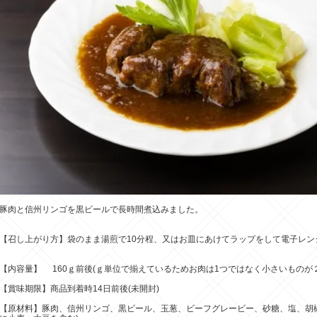
豚肉と信州リンゴを黒ビールで長時間煮込みました。
【召し上がり方】袋のまま湯煎で10分程、又はお皿にあけてラップをして電子レン
【内容量】 160ｇ前後(ｇ単位で揃えているためお肉は1つではなく小さいものが
【賞味期限】商品到着時14日前後(未開封)
【原材料】豚肉、信州リンゴ、黒ビール、玉葱、ビーフグレービー、砂糖、塩、胡椒